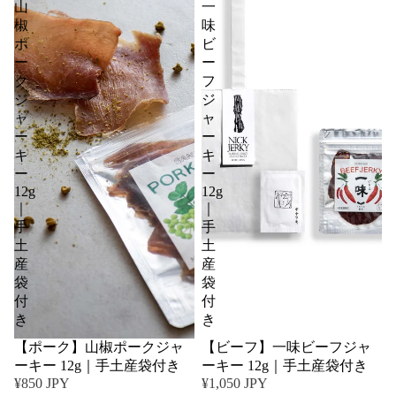
山
一
椒
味
ポ
ビ
ー
ー
ク
フ
ジ
ジ
ャ
ャ
ー
ー
キ
キ
ー
ー
12g
12g
｜
｜
手
手
土
土
産
産
袋
袋
付
付
き
き
【ポーク】山椒ポークジャ
【ビーフ】一味ビーフジャ
ーキー 12g｜手土産袋付き
ーキー 12g｜手土産袋付き
¥850 JPY
¥1,050 JPY