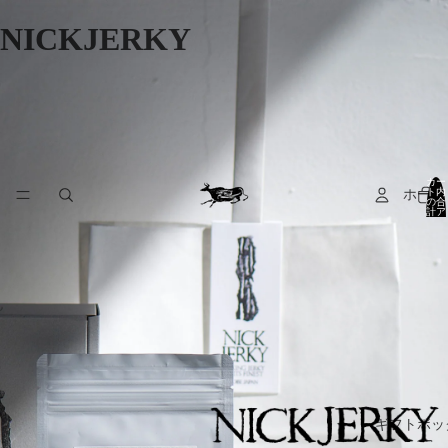
NICKJERKY
カー
ト内
ホーム
の合
計ア
イテ
ム
数:
0
ギフトボッ