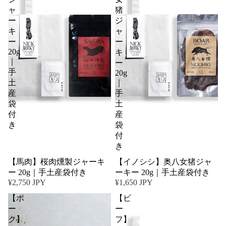
ャ
猪
ー
ジ
キ
ャ
ー
ー
20g
キ
｜
ー
手
20g
土
｜
産
手
袋
土
付
産
き
袋
付
き
【馬肉】桜肉燻製ジャーキ
【イノシシ】奥八女猪ジャ
ー 20g｜手土産袋付き
ーキー 20g｜手土産袋付き
¥2,750 JPY
¥1,650 JPY
【ポ
【ビ
ー
ー
ク】
フ】