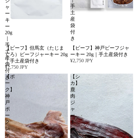
ジ
手
ャ
土
ー
産
キ
袋
ー
付
20g
｜
き
手
【ビーフ】但馬玄（たじま
【ビーフ】神戸ビーフジャ
土
ぐろ）ビーフジャーキー 20g
ーキー 20g｜手土産袋付き
産
¥2,750 JPY
｜手土産袋付き
袋
¥2,750 JPY
付
【ポ
【シ
き
ー
カ】
ク】
鹿
神
肉
戸
ジ
ポ
ャ
ー
ー
ク
キ
ジ
ー
20g
ャ