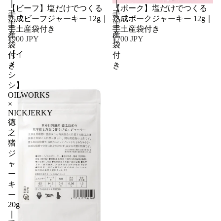
｜
｜
【ビーフ】塩だけでつくる
【ポーク】塩だけでつくる
手
手
熟成ビーフジャーキー 12g｜
熟成ポークジャーキー 12g｜
土
土
手土産袋付き
手土産袋付き
産
産
¥900 JPY
¥700 JPY
袋
袋
【イ
付
付
ノ
き
き
シ
シ】
OILWORKS
×
NICKJERKY
徳
之
猪
ジ
ャ
ー
キ
ー
20g
｜