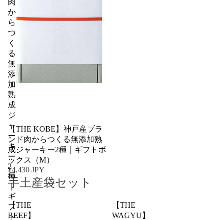
肉
か
ら
つ
く
る
無
添
加
熟
成
ジ
ャ
【THE KOBE】神戸産ブラ
ー
ンド肉からつくる無添加熟
キ
成ジャーキー2種｜ギフトボ
ー
ックス（M）
2
¥4,430 JPY
種
手土産袋セット
｜
ギ
【THE
【THE
フ
BEEF】
WAGYU】
ト