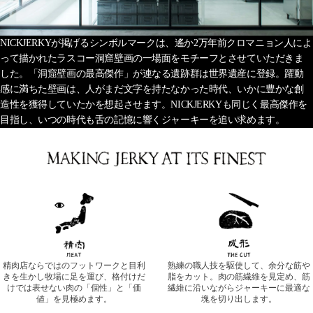
NICKJERKYが掲げるシンボルマークは、遙か2万年前クロマニョン人によ
って描かれたラスコー洞窟壁画の一場面をモチーフとさせていただきま
した。「洞窟壁画の最高傑作」が連なる遺跡群は世界遺産に登録。躍動
感に満ちた壁画は、人がまだ文字を持たなかった時代、いかに豊かな創
造性を獲得していたかを想起させます。NICKJERKYも同じく最高傑作を
目指し、いつの時代も舌の記憶に響くジャーキーを追い求めます。
精肉店ならではのフットワークと目利
熟練の職人技を駆使して、余分な筋や
きを生かし牧場に足を運び、格付けだ
脂をカット。肉の筋繊維を見定め、筋
けでは表せない肉の「個性」と「価
繊維に沿いながらジャーキーに最適な
値」を見極めます。
塊を切り出します。