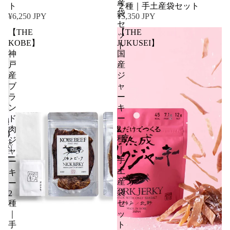
産
ト
２種｜手土産袋セット
袋
¥6,250 JPY
¥5,350 JPY
セ
【THE
【THE
ッ
KOBE】
JUKUSEI】
ト
神
国
戸
産
産
ジ
ブ
ャ
ラ
ー
ン
キ
ド
ー
2
肉
種
ジ
｜
ャ
手
ー
土
キ
産
ー
袋
2
種
セ
｜
ッ
手
ト