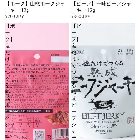
【ポーク】山椒ポークジャ
【ビーフ】一味ビーフジャ
ーキー 12g
ーキー 12g
¥700 JPY
¥900 JPY
【ポ
【ビ
ー
ー
ク】
フ】
塩
塩
だ
だ
け
け
で
で
つ
つ
く
く
る
る
熟
熟
成
成
ポ
ビ
ー
ー
ク
フ
ジ
ジ
ャ
ャ
ー
ー