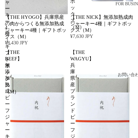
ボ
ャ
FOR BUSIN
ッ
ー
ク
キ
【THE HYOGO】兵庫県産
【THE NICK】無添加熟成肉
ス
ー
の肉からつくる無添加熟成
ジャーキー4種｜ギフトボッ
（M）
4
ジャーキー4種｜ギフトボッ
クス（M）
種
¥7,630 JPY
クス（M）
｜
¥8,430 JPY
ギ
【THE
【THE
フ
BEEF】
WAGYU】
ト
無
兵
ボ
添
庫
ッ
お問い合
加
県
ク
熟
産
ス
成
ブ
（M）
ビ
ラ
ー
ン
フ
ド
ジ
ビ
ャ
ー
ー
フ
キ
ジ