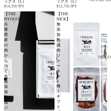
FACTORY AN
ックス（L）
ックス（L）
¥14,350 JPY
¥12,750 JPY
【THE
【THE
HYOGO】
NICK】
兵
無
庫
添
県
加
産
熟
の
成
肉
肉
か
ジ
DEALE
ら
ャ
つ
ー
く
キ
る
ー
4
無
種
添
｜
加
ギ
熟
フ
成
ト
ジ