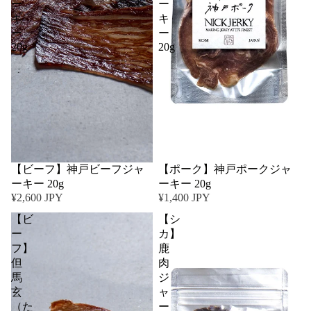
ー
ー
キ
キ
ー
ー
20g
20g
【ビーフ】神戸ビーフジャ
【ポーク】神戸ポークジャ
ーキー 20g
ーキー 20g
¥2,600 JPY
¥1,400 JPY
【ビ
【シ
ー
カ】
フ】
鹿
但
肉
馬
ジ
玄
ャ
（た
ー