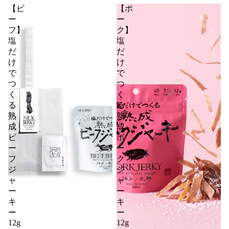
【ビ
【ポ
ー
ー
フ】
ク】
塩
塩
だ
だ
け
け
で
で
つ
つ
く
く
る
る
熟
熟
成
成
ビ
ポ
ー
ー
フ
ク
ジ
ジ
ャ
ャ
ー
ー
キ
キ
ー
ー
12g
12g