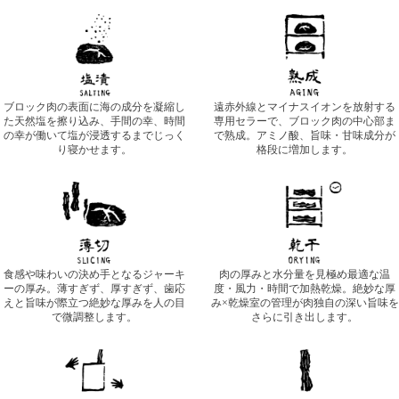
ブロック肉の表面に海の成分を凝縮し
遠赤外線とマイナスイオンを放射する
た天然塩を擦り込み、手間の幸、時間
専用セラーで、ブロック肉の中心部ま
の幸が働いて塩が浸透するまでじっく
で熟成。アミノ酸、旨味・甘味成分が
り寝かせます。
格段に増加します。
食感や味わいの決め手となるジャーキ
肉の厚みと水分量を見極め最適な温
ーの厚み。薄すぎず、厚すぎず、歯応
度・風力・時間で加熱乾燥。絶妙な厚
えと旨味が際立つ絶妙な厚みを人の目
み×乾燥室の管理が肉独自の深い旨味を
で微調整します。
さらに引き出します。