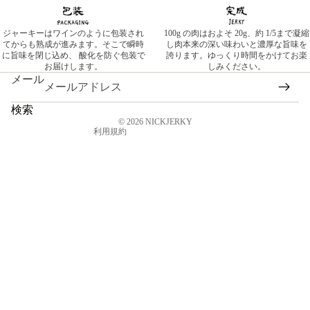
プライバシーポリシー
特定商取引法に基づく表記
ジャーキーはワインのように包装され
100g の肉はおよそ 20g、約 1/5まで凝縮
てからも熟成が進みます。そこで瞬時
し肉本来の深い味わいと濃厚な旨味を
連絡先情報
に旨味を閉じ込め、 酸化を防ぐ包装で
誇ります。ゆっくり時間をかけてお楽
お届けします。
しみください。
返金ポリシー
メール
利用規約
配送ポリシー
検索
© 2026
NICKJERKY
利用規約