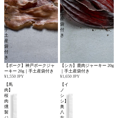
｜
ー
手
キ
土
ー
産
20g
｜
袋
手
付
土
き
産
袋
付
き
【ポーク】神戸ポークジャ
【シカ】鹿肉ジャーキー 20g
ーキー 20g｜手土産袋付き
｜手土産袋付き
¥1,550 JPY
¥1,650 JPY
【馬
【イ
肉】
ノ
桜
シ
肉
シ】
燻
奥
製
八
ジ
女