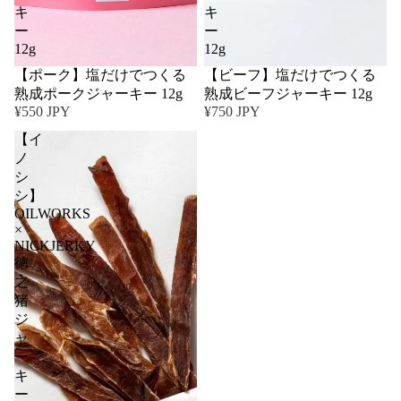
キ
キ
ー
ー
12g
12g
【ポーク】塩だけでつくる
【ビーフ】塩だけでつくる
熟成ポークジャーキー 12g
熟成ビーフジャーキー 12g
¥550 JPY
¥750 JPY
【イ
ノ
シ
シ】
OILWORKS
×
NICKJERKY
徳
之
猪
ジ
ャ
ー
キ
ー