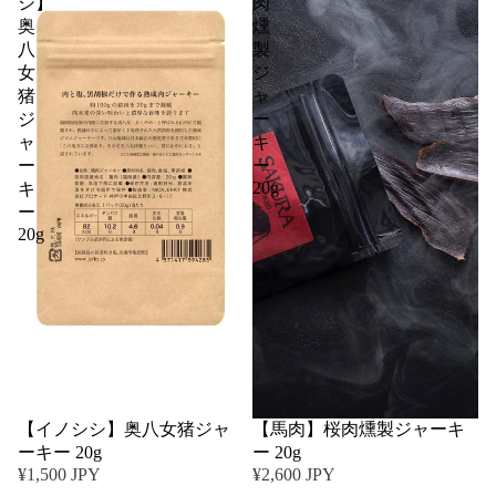
シ】
肉
奥
燻
八
製
女
ジ
猪
ャ
ジ
ー
ャ
キ
ー
ー
20g
キ
ー
20g
【イノシシ】奥八女猪ジャ
【馬肉】桜肉燻製ジャーキ
ーキー 20g
ー 20g
¥1,500 JPY
¥2,600 JPY