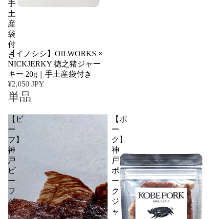
手
土
産
袋
付
売り切れ
【イノシシ】OILWORKS ×
き
NICKJERKY 徳之猪ジャー
キー 20g｜手土産袋付き
¥2,050 JPY
単品
【ビ
【ポ
ー
ー
フ】
ク】
神
神
戸
戸
ビ
ポ
ー
ー
フ
ク
ジ
ジ
ャ
ャ