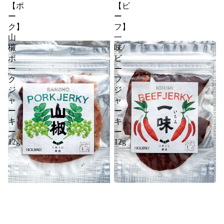
【ポ
【ビ
ー
ー
ク】
フ】
山
一
椒
味
ポ
ビ
ー
ー
ク
フ
ジ
ジ
ャ
ャ
ー
ー
キ
キ
ー
ー
12g
12g