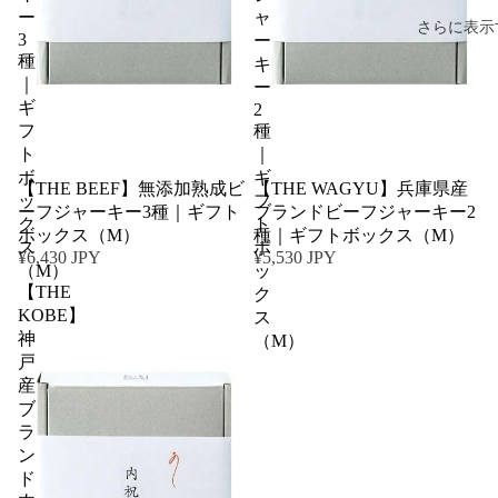
ー
ャ
さらに表示
3
ー
種
キ
｜
ー
ギ
2
フ
種
ト
｜
ボ
ギ
【THE BEEF】無添加熟成ビ
【THE WAGYU】兵庫県産
ッ
フ
ーフジャーキー3種｜ギフト
ブランドビーフジャーキー2
ク
ト
ボックス（M）
種｜ギフトボックス（M）
ス
ボ
¥6,430 JPY
¥5,530 JPY
（M）
ッ
【THE
ク
KOBE】
ス
神
（M）
戸
産
ブ
ラ
ン
ド