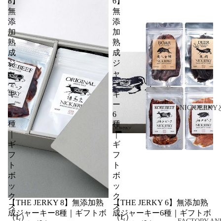
8】
6】
無
無
添
添
加
加
熟
熟
成
成
ジ
ジ
ャ
ャ
ー
ー
キ
キ
ー
ー
NICKJERK
8
6
種
種
｜
｜
ギ
ギ
フ
フ
ト
ト
ボ
ボ
ッ
ッ
ク
ク
【THE JERKY 8】無添加熟
【THE JERKY 6】無添加熟
ス
ス
成ジャーキー8種｜ギフトボ
成ジャーキー6種｜ギフトボ
（L）
（L）