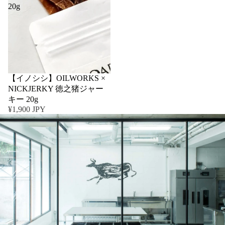
20g
売り切れ
【イノシシ】OILWORKS ×
NICKJERKY 徳之猪ジャー
キー 20g
¥1,900 JPY