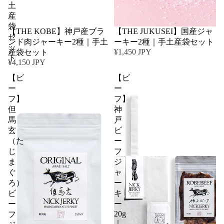
土
産
袋
【THE KOBE】神戸産ブラ
【THE JUKUSEI】国産ジャ
セ
ンド肉ジャーキー2種｜手土
ーキー2種｜手土産袋セット
ッ
¥1,450 JPY
産袋セット
ト
¥4,150 JPY
【ビ
【ビ
ー
ー
フ】
フ】
但
神
馬
戸
玄
ビ
（た
ー
じ
フ
ま
ジ
ぐ
ャ
ろ）
ー
ビ
キ
ー
ー
20g
フ
｜