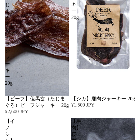
じ
キ
ま
ー
20g
ぐ
ろ）
ビ
ー
フ
ジ
ャ
ー
キ
ー
20g
【ビーフ】但馬玄（たじま
【シカ】鹿肉ジャーキー 20g
¥1,500 JPY
ぐろ）ビーフジャーキー 20g
¥2,600 JPY
【イ
【馬
ノ
肉】
シ
桜