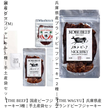
国
兵
ボ
産
庫
ッ
ビ
県
ク
ー
産
ス
フ
ブ
（M）
ジ
ラ
ャ
ン
ー
ド
キ
ビ
ー
ー
3
フ
種
ジ
｜
ャ
手
ー
土
キ
産
ー
袋
２
セ
種
ッ
｜
ト
手
【THE BEEF】国産ビーフジ
【THE WAGYU】兵庫県産
土
ャーキー3種｜手土産袋セッ
ブランドビーフジャーキー