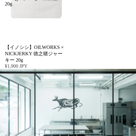
20g
売り切れ
【イノシシ】OILWORKS ×
NICKJERKY 徳之猪ジャー
キー 20g
¥1,900 JPY