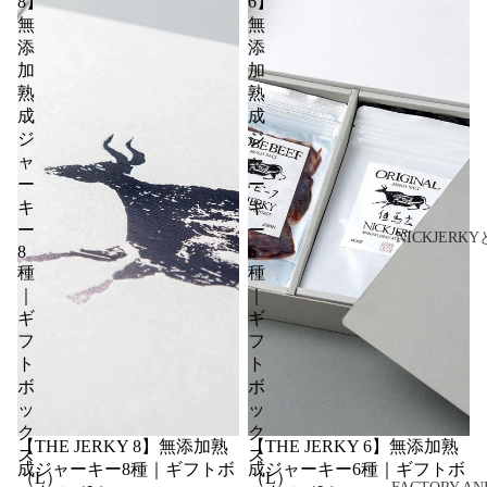
8】
6】
無
無
添
添
加
加
熟
熟
成
成
ジ
ジ
ャ
ャ
ー
ー
キ
キ
ー
ー
NICKJERK
8
6
種
種
｜
｜
ギ
ギ
フ
フ
ト
ト
ボ
ボ
ッ
ッ
ク
ク
【THE JERKY 8】無添加熟
【THE JERKY 6】無添加熟
ス
ス
成ジャーキー8種｜ギフトボ
成ジャーキー6種｜ギフトボ
（L）
（L）