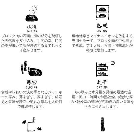
ブロック肉の表面に海の成分を凝縮し
遠赤外線とマイナスイオンを放射する
た天然塩を擦り込み、手間の幸、時間
専用セラーで、ブロック肉の中心部ま
の幸が働いて塩が浸透するまでじっく
で熟成。アミノ酸、旨味・甘味成分が
り寝かせます。
格段に増加します。
食感や味わいの決め手となるジャーキ
肉の厚みと水分量を見極め最適な温
ーの厚み。薄すぎず、厚すぎず、歯応
度・風力・時間で加熱乾燥。絶妙な厚
えと旨味が際立つ絶妙な厚みを人の目
み×乾燥室の管理が肉独自の深い旨味を
で微調整します。
さらに引き出します。