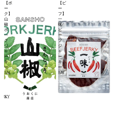
【ポ
【ビ
ー
ー
ク】
フ】
山
一
椒
味
ポ
ビ
ー
ー
ク
フ
ジ
ジ
ャ
ャ
ー
ー
キ
キ
ー
ー
12g
12g