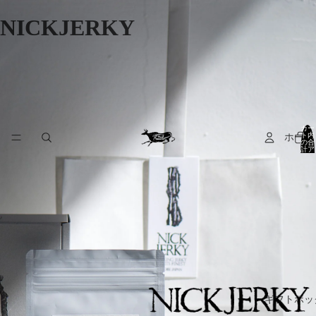
NICKJERKY
カー
ト内
ホーム
の合
計ア
イテ
ム
数:
0
ギフトボッ