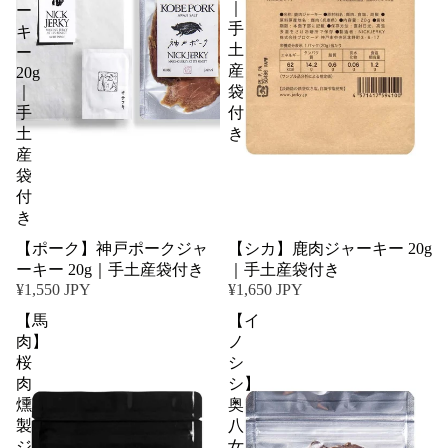
｜
ー
手
キ
土
ー
産
20g
｜
袋
手
付
土
き
産
袋
付
き
【ポーク】神戸ポークジャ
【シカ】鹿肉ジャーキー 20g
ーキー 20g｜手土産袋付き
｜手土産袋付き
¥1,550 JPY
¥1,650 JPY
【馬
【イ
肉】
ノ
桜
シ
肉
シ】
燻
奥
製
八
ジ
女