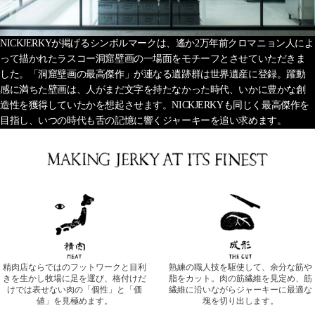
NICKJERKYが掲げるシンボルマークは、遙か2万年前クロマニョン人によ
って描かれたラスコー洞窟壁画の一場面をモチーフとさせていただきま
した。「洞窟壁画の最高傑作」が連なる遺跡群は世界遺産に登録。躍動
感に満ちた壁画は、人がまだ文字を持たなかった時代、いかに豊かな創
造性を獲得していたかを想起させます。NICKJERKYも同じく最高傑作を
目指し、いつの時代も舌の記憶に響くジャーキーを追い求めます。
精肉店ならではのフットワークと目利
熟練の職人技を駆使して、余分な筋や
きを生かし牧場に足を運び、格付けだ
脂をカット。肉の筋繊維を見定め、筋
けでは表せない肉の「個性」と「価
繊維に沿いながらジャーキーに最適な
値」を見極めます。
塊を切り出します。