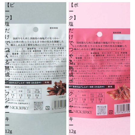
【ビ
【ポ
ー
ー
フ】
ク】
塩
塩
だ
だ
け
け
で
で
つ
つ
く
く
る
る
熟
熟
成
成
ビ
ポ
ー
ー
フ
ク
ジ
ジ
ャ
ャ
ー
ー
キ
キ
ー
ー
12g
12g