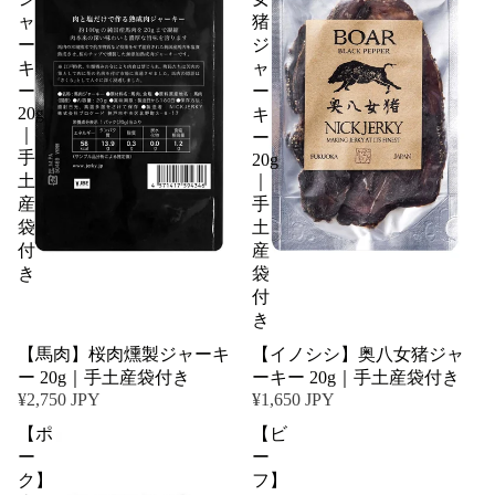
ャ
猪
ー
ジ
キ
ャ
ー
ー
20g
キ
｜
ー
手
20g
土
｜
産
手
袋
土
付
産
き
袋
付
き
【馬肉】桜肉燻製ジャーキ
【イノシシ】奥八女猪ジャ
ー 20g｜手土産袋付き
ーキー 20g｜手土産袋付き
¥2,750 JPY
¥1,650 JPY
【ポ
【ビ
ー
ー
ク】
フ】