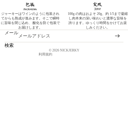
プライバシーポリシー
特定商取引法に基づく表記
ジャーキーはワインのように包装され
100g の肉はおよそ 20g、約 1/5まで凝縮
てからも熟成が進みます。そこで瞬時
し肉本来の深い味わいと濃厚な旨味を
連絡先情報
に旨味を閉じ込め、 酸化を防ぐ包装で
誇ります。ゆっくり時間をかけてお楽
お届けします。
しみください。
返金ポリシー
メール
利用規約
配送ポリシー
検索
© 2026
NICKJERKY
利用規約