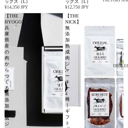
FACTORY AN
ックス（L）
ックス（L）
¥14,350 JPY
¥12,750 JPY
【THE
【THE
HYOGO】
NICK】
兵
無
庫
添
県
加
産
熟
の
成
肉
肉
か
ジ
DEALE
ら
ャ
つ
ー
く
キ
る
ー
4
無
種
添
｜
加
ギ
熟
フ
成
ト
ジ