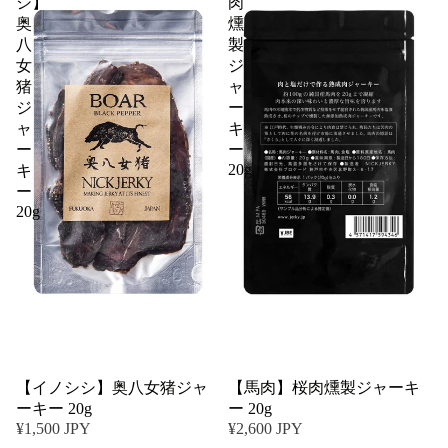
シ】
肉
奥
燻
八
製
女
ジ
猪
ャ
ジ
ー
ャ
キ
ー
ー
20g
キ
ー
20g
【イノシシ】奥八女猪ジャ
【馬肉】桜肉燻製ジャーキ
ーキー 20g
ー 20g
¥1,500 JPY
¥2,600 JPY