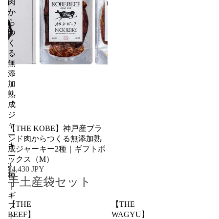
肉
か
ら
つ
く
る
無
添
加
熟
成
ジ
ャ
【THE KOBE】神戸産ブラ
ー
ンド肉からつくる無添加熟
キ
成ジャーキー2種｜ギフトボ
ー
ックス（M）
2
¥4,430 JPY
種
手土産袋セット
｜
ギ
【THE
【THE
フ
BEEF】
WAGYU】
ト