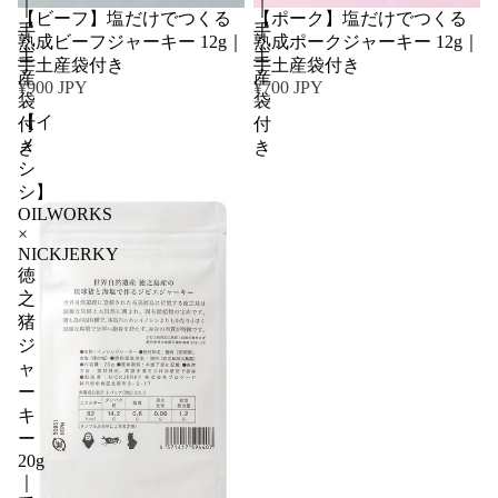
｜
｜
【ビーフ】塩だけでつくる
【ポーク】塩だけでつくる
手
手
熟成ビーフジャーキー 12g｜
熟成ポークジャーキー 12g｜
土
土
手土産袋付き
手土産袋付き
産
産
¥900 JPY
¥700 JPY
袋
袋
【イ
付
付
ノ
き
き
シ
シ】
OILWORKS
×
NICKJERKY
徳
之
猪
ジ
ャ
ー
キ
ー
20g
｜