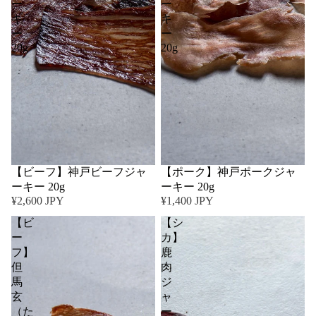
ー
ー
キ
キ
ー
ー
20g
20g
【ビーフ】神戸ビーフジャ
【ポーク】神戸ポークジャ
ーキー 20g
ーキー 20g
¥2,600 JPY
¥1,400 JPY
【ビ
【シ
ー
カ】
フ】
鹿
但
肉
馬
ジ
玄
ャ
（た
ー