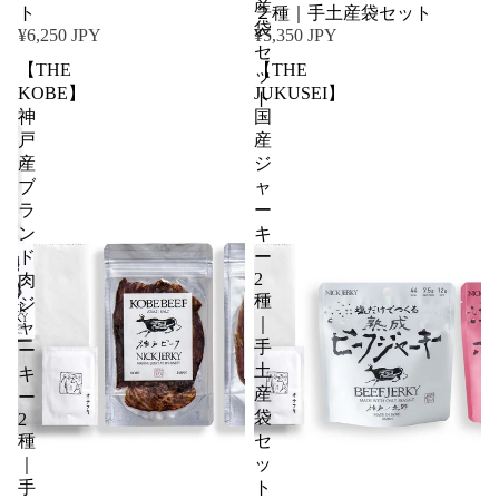
産
ト
２種｜手土産袋セット
袋
¥6,250 JPY
¥5,350 JPY
セ
【THE
【THE
ッ
KOBE】
JUKUSEI】
ト
神
国
戸
産
産
ジ
ブ
ャ
ラ
ー
ン
キ
ド
ー
2
肉
種
ジ
｜
ャ
手
ー
土
キ
産
ー
袋
2
種
セ
｜
ッ
手
ト