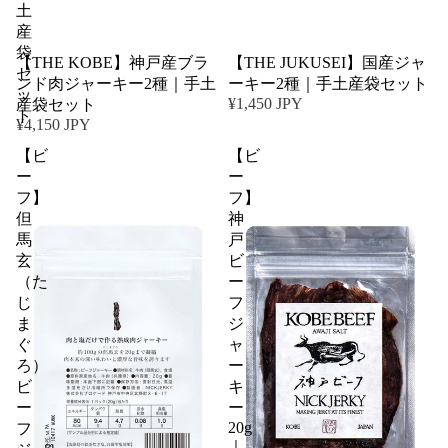
土
産
袋
【THE KOBE】神戸産ブラ
【THE JUKUSEI】国産ジャ
セ
ンド肉ジャーキー2種｜手土
ーキー2種｜手土産袋セット
ッ
¥1,450 JPY
産袋セット
ト
¥4,150 JPY
【ビ
【ビ
ー
ー
フ】
フ】
但
神
馬
戸
玄
ビ
（た
ー
じ
フ
ま
ジ
ぐ
ャ
ろ）
ー
ビ
キ
ー
ー
20g
フ
｜