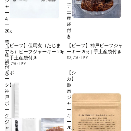
ジ
手
ャ
土
ー
産
キ
袋
ー
付
20g
｜
き
手
【ビーフ】但馬玄（たじま
【ビーフ】神戸ビーフジャ
土
ぐろ）ビーフジャーキー 20g
ーキー 20g｜手土産袋付き
産
¥2,750 JPY
｜手土産袋付き
袋
¥2,750 JPY
付
【ポ
【シ
き
ー
カ】
ク】
鹿
神
肉
戸
ジ
ポ
ャ
ー
ー
ク
キ
ジ
ー
20g
ャ