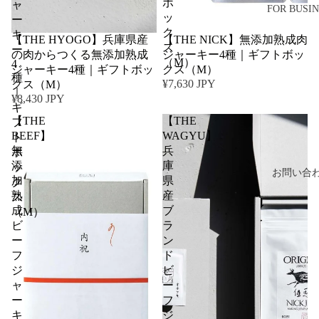
ボ
ャ
FOR BUSIN
ッ
ー
ク
キ
【THE HYOGO】兵庫県産
【THE NICK】無添加熟成肉
ス
ー
の肉からつくる無添加熟成
ジャーキー4種｜ギフトボッ
（M）
4
ジャーキー4種｜ギフトボッ
クス（M）
種
¥7,630 JPY
クス（M）
｜
¥8,430 JPY
ギ
【THE
【THE
フ
BEEF】
WAGYU】
ト
無
兵
ボ
添
庫
ッ
お問い合
加
県
ク
熟
産
ス
成
ブ
（M）
ビ
ラ
ー
ン
フ
ド
ジ
ビ
ャ
ー
ー
フ
キ
ジ