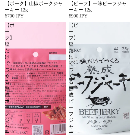
【ポーク】山椒ポークジャ
【ビーフ】一味ビーフジャ
ーキー 12g
ーキー 12g
¥700 JPY
¥900 JPY
【ポ
【ビ
ー
ー
ク】
フ】
塩
塩
だ
だ
け
け
で
で
つ
つ
く
く
る
る
熟
熟
成
成
ポ
ビ
ー
ー
ク
フ
ジ
ジ
ャ
ャ
ー
ー