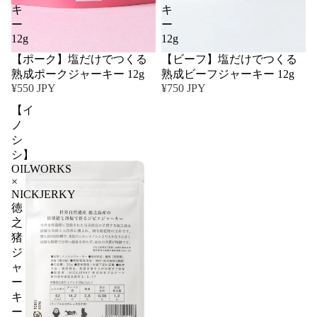
キ
キ
ー
ー
12g
12g
【ポーク】塩だけでつくる
【ビーフ】塩だけでつくる
熟成ポークジャーキー 12g
熟成ビーフジャーキー 12g
¥550 JPY
¥750 JPY
【イ
ノ
シ
シ】
OILWORKS
×
NICKJERKY
徳
之
猪
ジ
ャ
ー
キ
ー