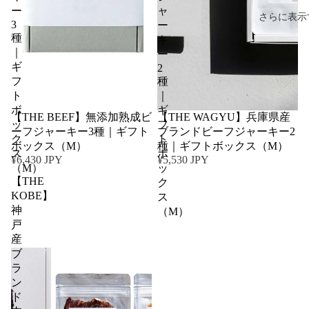
ー
ャ
さらに表示
3
ー
種
キ
｜
ー
ギ
2
フ
種
ト
｜
ボ
ギ
【THE BEEF】無添加熟成ビ
【THE WAGYU】兵庫県産
ッ
フ
ーフジャーキー3種｜ギフト
ブランドビーフジャーキー2
ク
ト
ボックス（M）
種｜ギフトボックス（M）
ス
ボ
¥6,430 JPY
¥5,530 JPY
（M）
ッ
【THE
ク
KOBE】
ス
神
（M）
戸
産
ブ
ラ
ン
ド