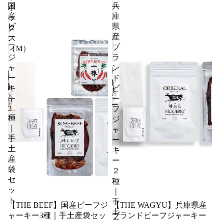
国
兵
ボ
産
庫
ッ
ビ
県
ク
ー
産
ス
フ
ブ
（M）
ジ
ラ
ャ
ン
ー
ド
キ
ビ
ー
ー
3
フ
種
ジ
｜
ャ
手
ー
土
キ
産
ー
袋
２
セ
種
ッ
｜
ト
手
【THE BEEF】国産ビーフジ
【THE WAGYU】兵庫県産
土
ャーキー3種｜手土産袋セッ
ブランドビーフジャーキー