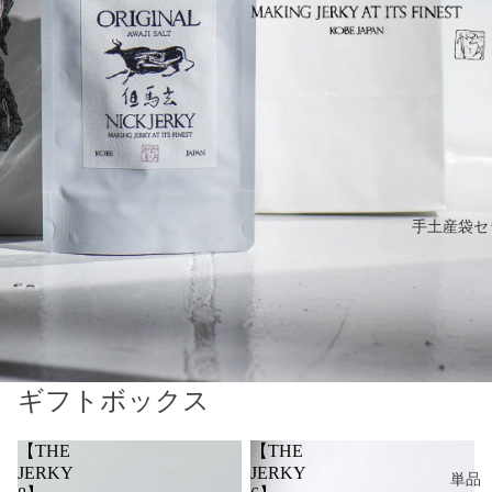
手土産袋セ
ギフトボックス
【THE
【THE
JERKY
JERKY
単品