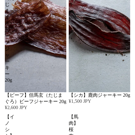
じ
キ
ま
ー
20g
ぐ
ろ）
ビ
ー
フ
ジ
ャ
ー
キ
ー
20g
【ビーフ】但馬玄（たじま
【シカ】鹿肉ジャーキー 20g
¥1,500 JPY
ぐろ）ビーフジャーキー 20g
¥2,600 JPY
【イ
【馬
ノ
肉】
シ
桜