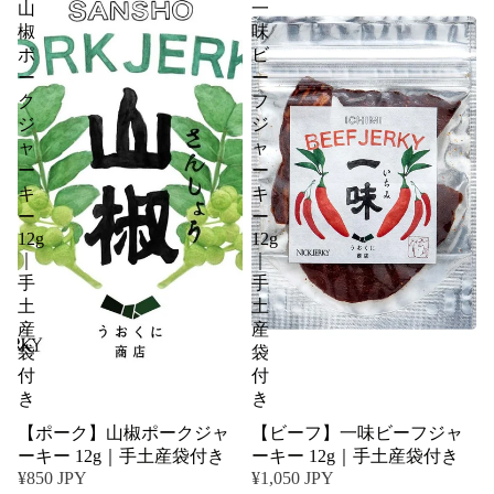
山
一
椒
味
ポ
ビ
ー
ー
ク
フ
ジ
ジ
ャ
ャ
ー
ー
キ
キ
ー
ー
12g
12g
｜
｜
手
手
土
土
産
産
袋
袋
付
付
き
き
【ポーク】山椒ポークジャ
【ビーフ】一味ビーフジャ
ーキー 12g｜手土産袋付き
ーキー 12g｜手土産袋付き
¥850 JPY
¥1,050 JPY