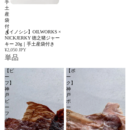
手
土
産
袋
付
売り切れ
【イノシシ】OILWORKS ×
き
NICKJERKY 徳之猪ジャー
キー 20g｜手土産袋付き
¥2,050 JPY
単品
【ビ
【ポ
ー
ー
フ】
ク】
神
神
戸
戸
ビ
ポ
ー
ー
フ
ク
ジ
ジ
ャ
ャ