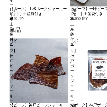
ー
ー
【ポーク】山椒ポークジャーキー
【ビーフ】一味ビー
12g
12g
12g｜手土産袋付き
12g｜手土産袋付き
｜
｜
¥850 JPY
¥1,050 JPY
手
手
土
土
単品
産
産
袋
袋
付
付
【ビ
【ポ
き
き
ー
ー
フ】
ク】
神
神
戸
戸
ビ
ポ
ー
ー
フ
ク
ジ
ジ
ャ
ャ
ー
ー
キ
キ
ー
ー
【ビーフ】神戸ビーフジャーキー
【ポーク】神戸ポー
20g
20g