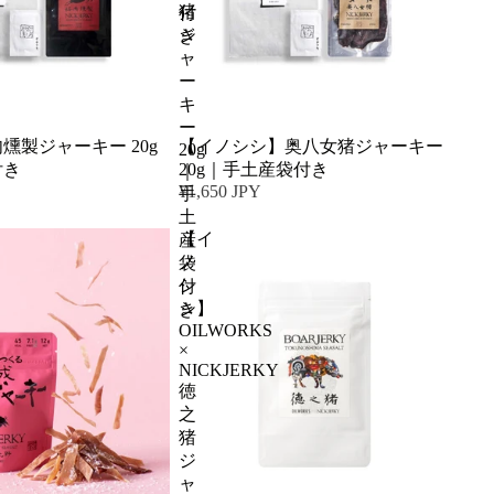
猪
付
ジ
き
ャ
ー
キ
ー
燻製ジャーキー 20g
【イノシシ】奥八女猪ジャーキー
20g
付き
20g｜手土産袋付き
｜
¥1,650 JPY
手
土
【イ
産
ノ
袋
シ
付
シ】
き
OILWORKS
×
NICKJERKY
徳
之
猪
ジ
ャ