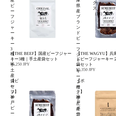
産
庫
ク
ビ
県
ス
ー
産
（M）
フ
ブ
ジ
ラ
ャ
ン
ー
ド
キ
ビ
ー
ー
3
フ
【THE BEEF】国産ビーフジャー
【THE WAGYU】
種
ジ
キー3種｜手土産袋セット
ドビーフジャーキー
｜
ャ
¥6,250 JPY
袋セット
手
ー
¥5,350 JPY
土
キ
産
ー
【ビ
【ポ
袋
２
ー
ー
セ
種
フ】
ク】
ッ
｜
神
神
ト
手
戸
戸
土
ビ
ポ
産
ー
ー
袋