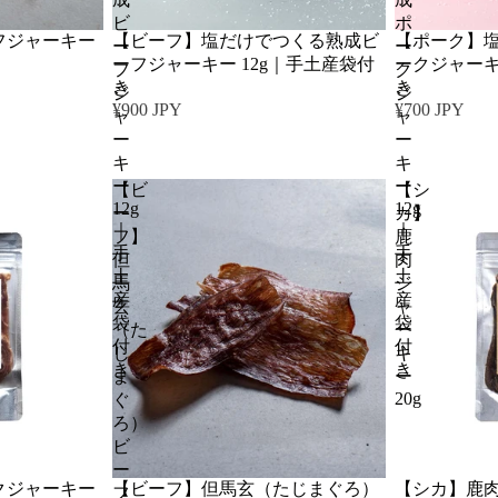
ビ
ポ
フジャーキー
【ビーフ】塩だけでつくる熟成ビ
【ポーク】
ー
ー
ーフジャーキー 12g｜手土産袋付
ークジャーキ
フ
ク
き
き
ジ
ジ
¥900 JPY
¥700 JPY
ャ
ャ
ー
ー
キ
キ
ー
ー
【ビ
【シ
12g
12g
ー
カ】
｜
｜
フ】
鹿
手
手
但
肉
土
土
馬
ジ
産
産
玄
ャ
袋
袋
（た
ー
付
付
じ
キ
き
き
ま
ー
20g
ぐ
ろ）
ビ
ー
クジャーキー
【ビーフ】但馬玄（たじまぐろ）
【シカ】鹿肉
フ