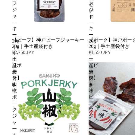
フ
ク
セ
ジ
ジ
ッ
ャ
ャ
ト
ー
ー
キ
キ
ー
ー
【ビーフ】神戸ビーフジャーキー
【ポーク】神戸ポー
20g
20g
20g｜手土産袋付き
20g｜手土産袋付き
｜
｜
¥2,750 JPY
¥1,550 JPY
手
手
土
土
【ポ
【ビ
産
産
ー
ー
袋
袋
ク】
フ】
付
付
山
一
き
き
椒
味
ポ
ビ
ー
ー
ク
フ
ジ
ジ
ャ
ャ
ー
ー
キ
キ