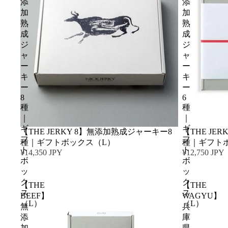
添
添
加
加
熟
熟
成
成
ジ
ジ
ャ
ャ
ー
ー
キ
キ
ー
ー
8
6
種
種
｜
｜
ギ
ギ
【THE JERKY 8】無添加熟成ジャーキー8
【THE JE
フ
フ
種｜ギフトボックス（L）
種｜ギフト
ト
ト
¥14,350 JPY
¥12,750 JPY
ボ
ボ
ッ
ッ
ク
ク
【THE
【THE
ス
ス
BEEF】
WAGYU】
（L）
（L）
無
兵
添
庫
加
県