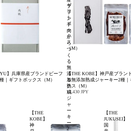
ギ
ブ
フ
ラ
ト
ン
ボ
ド
ッ
肉
ク
か
ス
ら
（M）
つ
く
る
無
AGYU】兵庫県産ブランドビーフ
【THE KOBE】神戸産ブラ
添
2種｜ギフトボックス（M）
る無添加熟成ジャーキー2種｜
加
クス（M）
熟
¥4,430 JPY
成
ジ
ャ
ー
【THE
【THE
キ
KOBE】
JUKUSEI】
ー
神
国
2