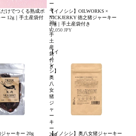
ー
キ
塩だけでつくる熟成ポ
売り切れ
【イノシシ】OILWORKS ×
ー
ー 12g｜手土産袋付
NICKJERKY 徳之猪ジャーキー
20g
20g｜手土産袋付き
｜
¥2,050 JPY
手
土
産
【イ
袋
ノ
付
シ
き
シ】
奥
八
女
猪
ジ
ャ
ー
キ
ー
ジャーキー 20g
【イノシシ】奥八女猪ジャーキー
20g