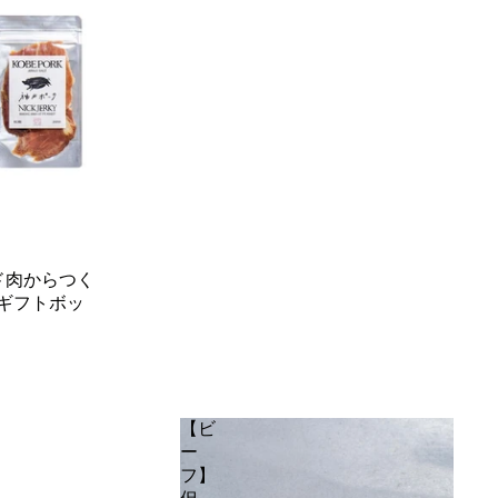
ンド肉からつく
ギフトボッ
【ビ
ー
フ】