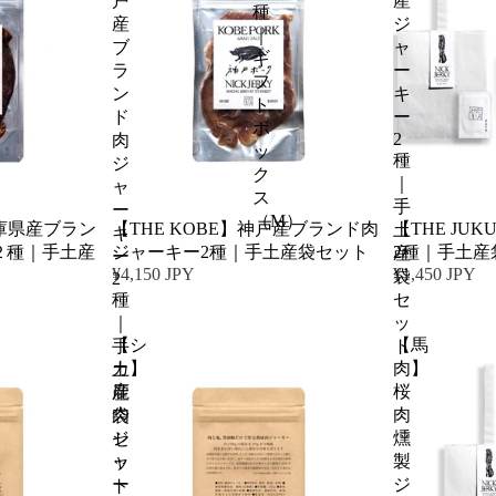
戸
産
種
産
ジ
｜
ブ
ャ
ギ
ラ
ー
フ
ン
キ
ト
ド
ー
ボ
2
肉
ッ
種
ジ
ク
｜
ャ
ス
手
ー
（M）
兵庫県産ブラン
【THE KOBE】神戸産ブランド肉
【THE JU
土
キ
２種｜手土産
ジャーキー2種｜手土産袋セット
2種｜手土産
産
ー
¥4,150 JPY
¥1,450 JPY
袋
2
種
セ
｜
ッ
【シ
【馬
手
ト
カ】
肉】
土
鹿
桜
産
肉
肉
袋
ジ
燻
セ
ャ
製
ッ
ー
ジ
ト