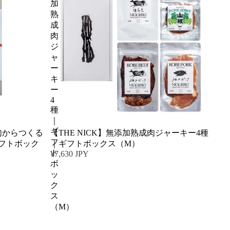
加
熟
成
肉
ジ
ャ
ー
キ
ー
4
種
｜
ギ
の肉からつくる
【THE NICK】無添加熟成肉ジャーキー4種
フ
フトボック
｜ギフトボックス（M）
ト
¥7,630 JPY
ボ
ッ
ク
ス
（M）