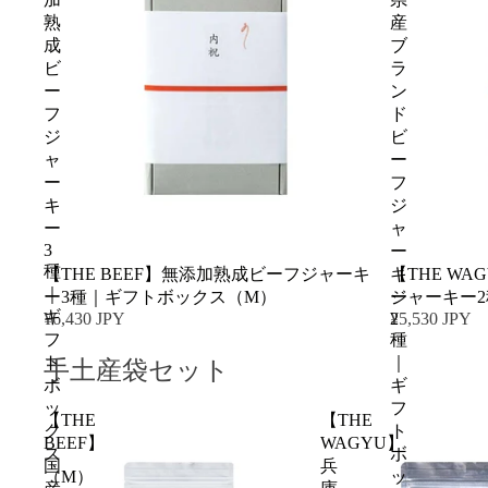
熟
産
成
ブ
ビ
ラ
ー
ン
フ
ド
ジ
ビ
ャ
ー
ー
フ
キ
ジ
ー
ャ
3
ー
種
【THE BEEF】無添加熟成ビーフジャーキ
【THE W
キ
｜
ー3種｜ギフトボックス（M）
ジャーキー
ー
ギ
¥6,430 JPY
¥5,530 JPY
2
フ
種
ト
｜
手土産袋セット
ボ
ギ
ッ
フ
【THE
【THE
ク
ト
BEEF】
WAGYU】
ス
ボ
国
兵
（M）
ッ