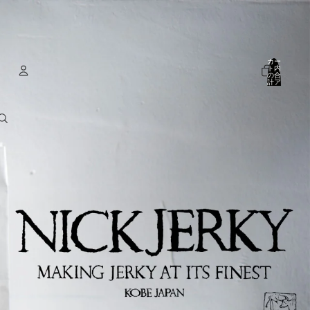
カー
ト内
の合
計ア
イテ
ム
数:
アカウント
0
その他のログインオプション
注文
プロフィール