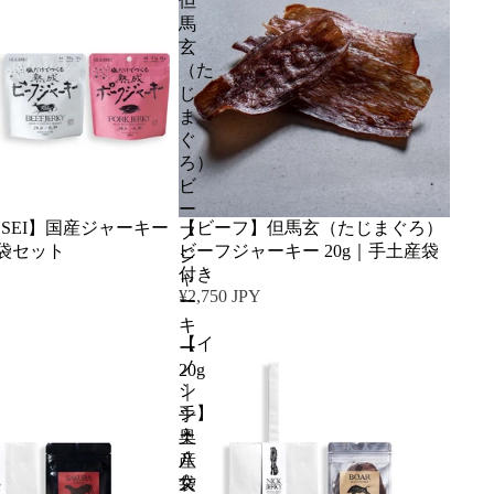
但
馬
玄
（た
じ
ま
ぐ
ろ）
ビ
ー
KUSEI】国産ジャーキー
【ビーフ】但馬玄（たじまぐろ）
フ
袋セット
ビーフジャーキー 20g｜手土産袋
ジ
付き
ャ
¥2,750 JPY
ー
キ
【イ
ー
ノ
20g
シ
｜
シ】
手
奥
土
八
産
女
袋