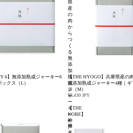
県
産
の
肉
か
ら
つ
く
る
無
添
加
RKY 6】無添加熟成ジャーキー6
【THE HYOGO】兵庫県産
熟
ボックス（L）
無添加熟成ジャーキー4種｜ギ
成
ス（M）
ジ
¥8,430 JPY
ャ
ー
【THE
キ
KOBE】
ー
4
神
種
戸
｜
産