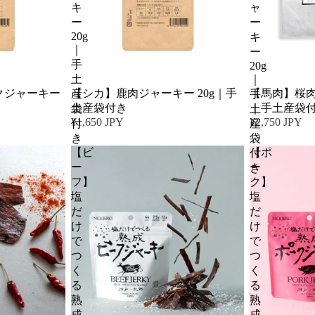
キ
ャ
ー
ー
20g
キ
｜
ー
手
20g
土
｜
クジャーキー
【シカ】鹿肉ジャーキー 20g｜手
【馬肉】桜肉
産
手
土産袋付き
｜手土産袋
袋
土
¥1,650 JPY
¥2,750 JPY
付
産
き
袋
【ビ
【ポ
付
ー
ー
き
フ】
ク】
塩
塩
だ
だ
け
け
で
で
つ
つ
く
く
る
る
熟
熟
成
成