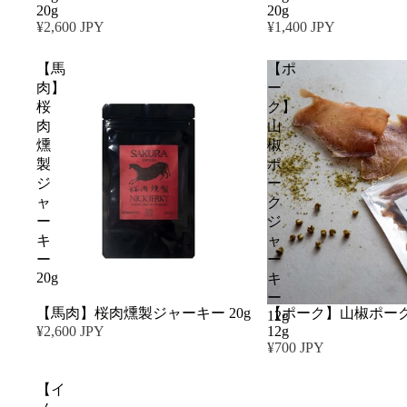
20g
20g
¥2,600 JPY
¥1,400 JPY
【馬
【ポ
肉】
ー
桜
ク】
肉
山
燻
椒
製
ポ
ジ
ー
ャ
ク
ー
ジ
キ
ャ
ー
ー
20g
キ
ー
【馬肉】桜肉燻製ジャーキー 20g
【ポーク】山椒ポー
12g
¥2,600 JPY
12g
¥700 JPY
【イ