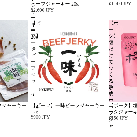
¥1,500 JPY
ビーフジャーキー 20g
ジ
¥2,600 JPY
ャ
ー
【ビ
【ポ
キ
ー
ー
ー
フ】
ク】
20g
一
塩
味
だ
ビ
け
ー
で
フ
つ
ジ
く
ャ
る
ー
熟
キ
成
ー
ポ
クジャーキー
【ビーフ】一味ビーフジャーキー
【ポーク】
12g
ー
12g
ークジャーキー
ク
¥900 JPY
¥550 JPY
ジ
ャ
ー