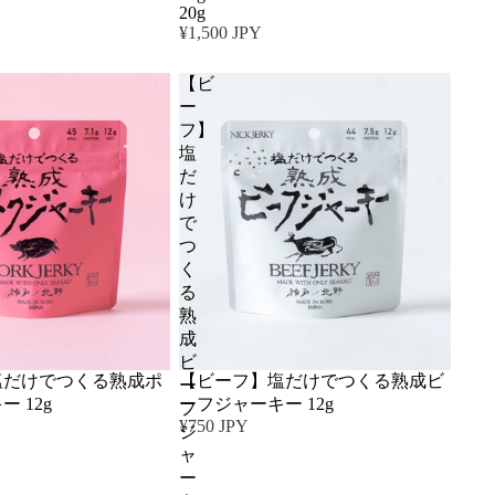
20g
¥1,500 JPY
【ビ
ー
フ】
塩
だ
け
で
つ
く
る
熟
成
ビ
塩だけでつくる熟成ポ
【ビーフ】塩だけでつくる熟成ビ
ー
 12g
ーフジャーキー 12g
フ
¥750 JPY
ジ
ャ
ー